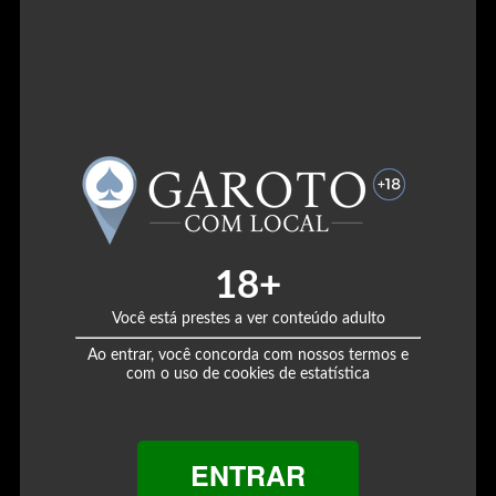
🌙 24h
▶️ VIDEO
Kennedy Gabriel
Ribeirão Preto, SP, Brasil
18+
🌙 24h
Você está prestes a ver conteúdo adulto
Ao entrar, você concorda com nossos termos e
com o uso de cookies de estatística
▶️ VIDEO
Caio Muniz
ENTRAR
Ribeirão Preto, SP, Brasil